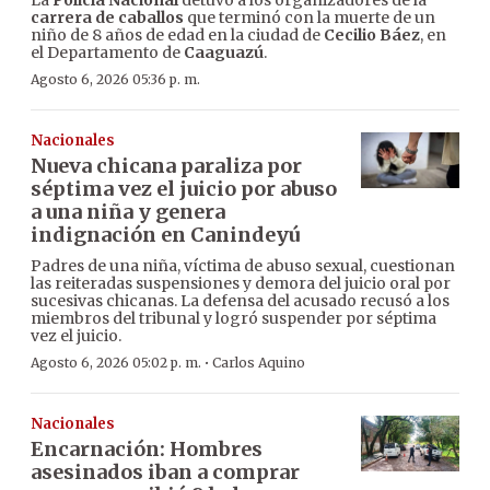
La
Policía Nacional
detuvo a los organizadores de la
carrera de caballos
que terminó con la muerte de un
niño de 8 años de edad en la ciudad de
Cecilio Báez
, en
el Departamento de
Caaguazú
.
Agosto 6, 2026 05:36 p. m.
Nacionales
Nueva chicana paraliza por
séptima vez el juicio por abuso
a una niña y genera
indignación en Canindeyú
Padres de una niña, víctima de abuso sexual, cuestionan
las reiteradas suspensiones y demora del juicio oral por
sucesivas chicanas. La defensa del acusado recusó a los
miembros del tribunal y logró suspender por séptima
vez el juicio.
·
Agosto 6, 2026 05:02 p. m.
Carlos Aquino
Nacionales
Encarnación: Hombres
asesinados iban a comprar