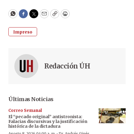
WhatsApp
Facebook
Twitter
Email
Copy
Print
Impreso
Redacción ÚH
Últimas Noticias
Correo Semanal
El “pecado original” antistronista:
Falacias discursivas y la justificación
histórica de la dictadura
·
Agosto 8, 2026 04:00 a. m.
Dr. Andrés Ginés