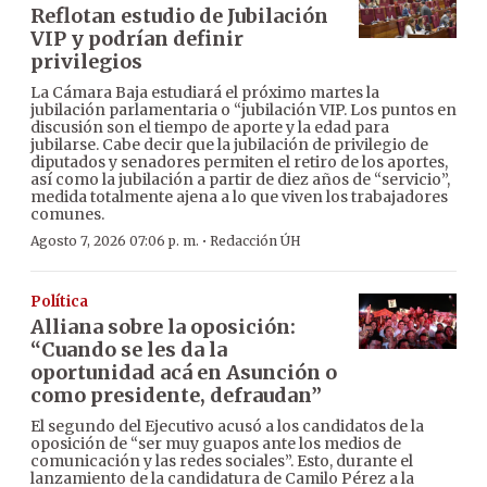
Reflotan estudio de Jubilación
VIP y podrían definir
privilegios
La Cámara Baja estudiará el próximo martes la
jubilación parlamentaria o “jubilación VIP. Los puntos en
discusión son el tiempo de aporte y la edad para
jubilarse. Cabe decir que la jubilación de privilegio de
diputados y senadores permiten el retiro de los aportes,
así como la jubilación a partir de diez años de “servicio”,
medida totalmente ajena a lo que viven los trabajadores
comunes.
·
Agosto 7, 2026 07:06 p. m.
Redacción ÚH
Política
Alliana sobre la oposición:
“Cuando se les da la
oportunidad acá en Asunción o
como presidente, defraudan”
El segundo del Ejecutivo acusó a los candidatos de la
oposición de “ser muy guapos ante los medios de
comunicación y las redes sociales”. Esto, durante el
lanzamiento de la candidatura de Camilo Pérez a la