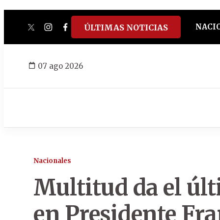
NACI
ÚLTIMAS NOTICIAS
twitter
instagram
facebook
tiktok
youtube
spotify
07 ago 2026
Nacionales
Multitud da el úl
en Presidente Fr