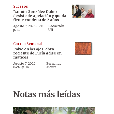
Sucesos
Ramón González Daher
desiste de apelación y queda
firme condena de 2 años
·
Agosto 7, 2026 05:11
Redacción
p. m.
ÚH
Correo Semanal
Polvo en los ojos, obra
reciente de Lucía Adise en
matices
·
Agosto 7, 2026
Fernando
04:48 p. m.
Moure
Notas más leídas