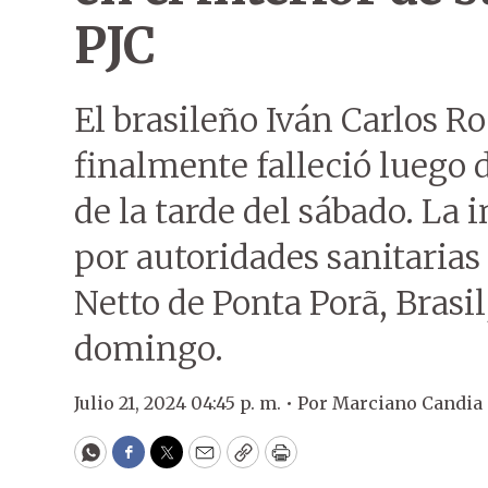
PJC
El brasileño Iván Carlos R
finalmente falleció luego d
de la tarde del sábado. La
por autoridades sanitarias
Netto de Ponta Porã, Brasi
domingo.
Julio 21, 2024 04:45 p. m. •
Por
Marciano Candia
WhatsApp
Facebook
Twitter
Email
Copy
Print