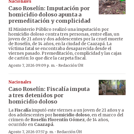
Nacionales
Caso Roselín: Imputación por
homicidio doloso apunta a
premeditación y complicidad
El Ministerio Público realizó una imputación por
homicidio doloso contra tres personas, entre ellas, un
joven de 21 años y dos adolescentes por la cruel muerte
de Roselín, de 14 años, en la ciudad de Caazapá. La
víctima fatal se encontraba desaparecida desde el
viernes pasado. Premeditación, complicidad y las cajas
de cartón: lo que dice la carpeta fiscal.
·
Agosto 7, 2026 09:09 p. m.
Redacción ÚH
Nacionales
Caso Roselín: Fiscalía imputa
a tres detenidos por
homicidio doloso
La
Fiscalía
imputó este viernes a un joven de 21 años y a
dos adolescentes por
homicidio doloso
, en el marco del
crimen de
Roselín Florentín Gómez
, de 14 años,
ocurrido en
Caazapá
.
·
Agosto 7, 2026 07:57 p. m.
Redacción ÚH