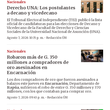
Nacionales
Derecho UNA: Los postulantes
a decano y vicedecano
El Tribunal Electoral Independiente (TEI) publicó la lista
oficial de candidaturas para las elecciones de Decano y
Vicedecano de la Facultad de Derecho y Ciencias
Sociales de la Universidad Nacional de Asunción (UNA).
·
Agosto 7, 2026 10:35 p. m.
Redacción ÚH
Nacionales
Robaron más de G. 350
millones a compradores de
oro asesinados en
Encarnación
Los dos compradores de oro que fueron asesinados a
balazos este jueves en
Encarnación
, Departamento de
Itapúa
, sufrieron el robo de entre G. 350 millones y 370
millones, con los que contaban para comprar oro.
·
Agosto 7, 2026 09:45 p. m.
Redacción ÚH