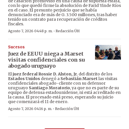
de casación promovido en una causa de supuesta estafa,
con lo que quedó firme la absolución de Farid Yinde Ríos
en el caso. El presunto perjuicio que se había
denunciado era de más de G. 3.500 millones, tras haber
tenido un contrato para recuperación de créditos
fiscales.
·
Agosto 7, 2026 04:48 p. m.
Redacción ÚH
Sucesos
Juez de EEUU niega a Marset
visitas confidenciales con su
abogado uruguayo
El
juez federal Rossie D. Alston, Jr.
del distrito de los
Estados Unidos
denegó a
Sebastián Marset
las visitas
confidenciales abogado-cliente con su defensor
uruguayo
Santiago Moratorio
, ya que no es parte de su
equipo de defensa estadounidense, ni está acreditado en
la causa. El procesado está preso, esperando su juicio
que comenzará el 11 de enero.
·
Agosto 7, 2026 04:16 p. m.
Redacción ÚH