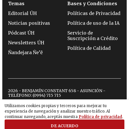
Temas
Bases y Condiciones
Editorial ÚH
Políticas de Privacidad
Noticias positivas
Política de uso de la IA
Pódcast ÚH
Servicio de
Suscripción a Crédito
Newsletters ÚH
Política de Calidad
Ñandejara Ñe’ẽ
2026 - BENJAMÍN CONSTANT 658 - ASUNCIÓN -
TELÉFONO:
(0994) 715 715
Utilizamos cookies propias y terceros para mejorar tu
experiencia de navegación y analizar nuestro tráfico. Al
twitter
instagram
facebook
tiktok
youtube
spotify
continuar navegando, aceptás nuestra
Política de privacidad
.
DE ACUERDO