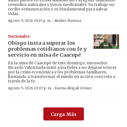
asiste partos en zonas aisladas del Paraguay utilizando
remedios naturales y yuyos medicinales. Su trabajo no
recibe remuneración y es fundamental para salvar
vidas.
·
Agosto 9, 2026 04:15 p. m.
Alcides Manena
Nacionales
Obispo insta a superar los
problemas cotidianos con fe y
servicio en misa de Caacupé
En la misa de Caacupé de este domingo, monseñor
Ricardo Valenzuela instó a los fieles a no dejarse vencer
por la crisis económica y los problemas familiares,
llamando a transformar el miedo en acción concreta a
través de la fe.
·
Agosto 9, 2026 01:07 p. m.
Karina Abigail Gómez
Carga Más