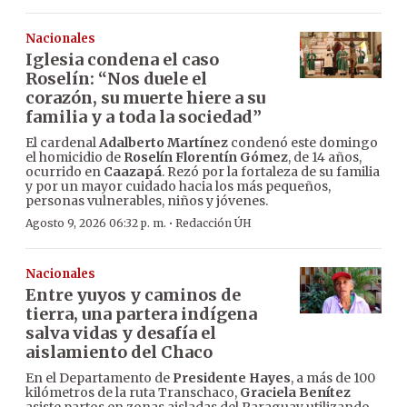
Nacionales
Iglesia condena el caso
Roselín: “Nos duele el
corazón, su muerte hiere a su
familia y a toda la sociedad”
El cardenal
Adalberto Martínez
condenó este domingo
el homicidio de
Roselín Florentín Gómez
, de 14 años,
ocurrido en
Caazapá
. Rezó por la fortaleza de su familia
y por un mayor cuidado hacia los más pequeños,
personas vulnerables, niños y jóvenes.
·
Agosto 9, 2026 06:32 p. m.
Redacción ÚH
Nacionales
Entre yuyos y caminos de
tierra, una partera indígena
salva vidas y desafía el
aislamiento del Chaco
En el Departamento de
Presidente Hayes
, a más de 100
kilómetros de la ruta Transchaco,
Graciela Benítez