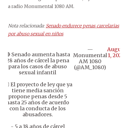
a radio Monumental 1080 AM.
Nota relacionada:
Senado endurece penas carcelarias
por abuso sexual en niños
—
August
🔴 Senado aumenta hasta
Monumental
1, 2024
28 años de cárcel la pena
AM 1080
para los casos de abuso
(@AM_1080)
sexual infantil
👉🏼 El proyecto de ley que ya
tiene media sanción
propone penas desde 5
hasta 25 años de acuerdo
con la conducta de los
abusadores.
- 5 a 18 años de cárcel