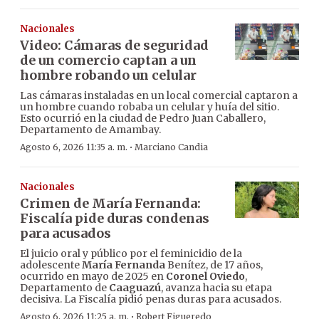
Nacionales
Video: Cámaras de seguridad
de un comercio captan a un
hombre robando un celular
Las cámaras instaladas en un local comercial captaron a
un hombre cuando robaba un celular y huía del sitio.
Esto ocurrió en la ciudad de Pedro Juan Caballero,
Departamento de Amambay.
·
Agosto 6, 2026 11:35 a. m.
Marciano Candia
Nacionales
Crimen de María Fernanda:
Fiscalía pide duras condenas
para acusados
El juicio oral y público por el feminicidio de la
adolescente
María Fernanda
Benítez, de 17 años,
ocurrido en mayo de 2025 en
Coronel Oviedo
,
Departamento de
Caaguazú
, avanza hacia su etapa
decisiva. La Fiscalía pidió penas duras para acusados.
·
Agosto 6, 2026 11:25 a. m.
Robert Figueredo