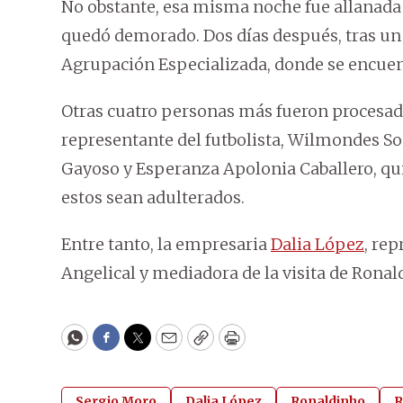
No obstante, esa misma noche fue allanada 
quedó demorado. Dos días después, tras un 
Agrupación Especializada, donde se encuen
Otras cuatro personas más fueron procesadas
representante del futbolista, Wilmondes So
Gayoso y Esperanza Apolonia Caballero, qui
estos sean adulterados.
Entre tanto, la empresaria
Dalia López
, re
Angelical y mediadora de la visita de Rona
WhatsApp
Facebook
Twitter
Email
Copy
Print
Sergio Moro
Dalia López
Ronaldinho
R