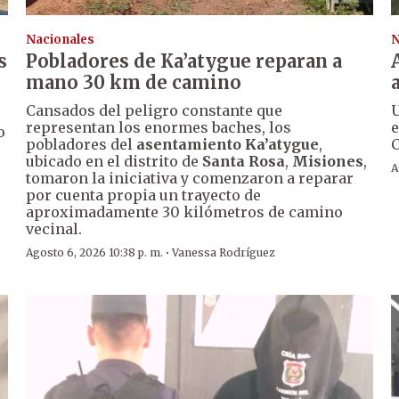
Nacionales
N
s
Pobladores de Ka’atygue reparan a
mano 30 km de camino
Cansados del peligro constante que
U
representan los enormes baches, los
e
o
pobladores del
asentamiento Ka’atygue
,
C
ubicado en el distrito de
Santa Rosa
,
Misiones
,
A
tomaron la iniciativa y comenzaron a reparar
por cuenta propia un trayecto de
aproximadamente 30 kilómetros de camino
vecinal.
·
Agosto 6, 2026 10:38 p. m.
Vanessa Rodríguez