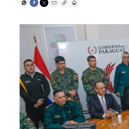
WhatsApp
Facebook
Twitter
Email
Copy
Print