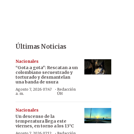
Últimas Noticias
Nacionales
“Gota a gota": Rescatan a un
colombiano secuestrado y
torturado y desmantelan
una banda de usura
·
Agosto 7, 2026 07:47
Redacción
a. m.
ÚH
Nacionales
Un descenso de la
temperatura llega este
viernes, en torno a los 13°C
·
Agosto 7, 2026 07:12
Redacción