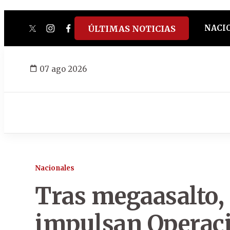
NACI
ÚLTIMAS NOTICIAS
twitter
instagram
facebook
tiktok
youtube
spotify
07 ago 2026
Nacionales
Tras megaasalto, 
impulsan Operac