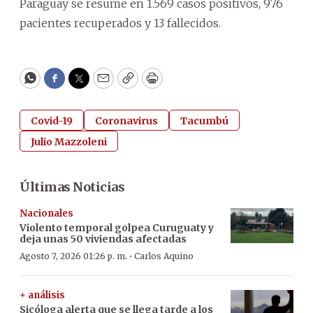
Paraguay se resume en 1.569 casos positivos, 976
pacientes recuperados y 13 fallecidos.
WhatsApp
Facebook
Twitter
Email
Copy
Print
Covid-19
Coronavirus
Tacumbú
Julio Mazzoleni
Últimas Noticias
Nacionales
Violento temporal golpea Curuguaty y
deja unas 50 viviendas afectadas
·
Agosto 7, 2026 01:26 p. m.
Carlos Aquino
+ análisis
Sicóloga alerta que se llega tarde a los