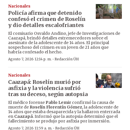
Nacionales
Policía afirma que detenido
confesó el crimen de Roselín
y dio detalles escalofriantes
El comisario Osvaldo Andino, jefe de Investigaciones de
Caazapá, brindó detalles estremecedores sobre el
asesinato de la adolescente de 14 años. El principal
sospechoso del crimen es un joven de 21 años que
habría confesado el hecho.
·
Agosto 7, 2026 12:14 p. m.
Redacción ÚH
Nacionales
Caazapá: Roselín murió por
asfixia y la violencia sufrió
tras su deceso, según autopsia
El médico forense
Pablo Lemir
confirmó la causa de
muerte de
Roselín Florentín Gómez
, la adolescente de
14 años que estaba desaparecida y la hallaron enterrada
en
Caazapá
. Informó que la autopsia determinó que el
fallecimiento se produjo por asfixia por inmersión.
·
Agosto 7, 2026 11:59 a. m.
Redacción ÚH