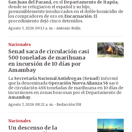
San Juan del Paraná
, en el
Departamento de Itapúa
,
donde se refugiaron el español y su hijo,
presumiblemente involucrados en el doble homicidio de
los compradores de oro en
Encarnación
. El
procedimiento dejó cinco detenidos.
·
Agosto 7, 2026 09:13 a. m.
Antonio Rolín
Nacionales
Senad saca de circulación casi
500 toneladas de marihuana
en incursión de 10 días por
Amambay
La
Secretaría Nacional Antidrogas
(
Senad
) informó
que la denominada
Operación Nueva Alianza 56
sacó
de circulación 498 toneladas de marihuana en 10 días de
incursiones en zonas boscosas por el Departamento de
Amambay
.
·
Agosto 7, 2026 08:21 a. m.
Redacción ÚH
Nacionales
Un descenso de la