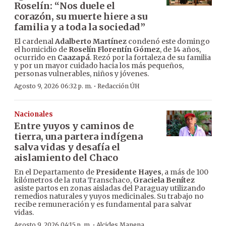
Roselín: “Nos duele el
corazón, su muerte hiere a su
familia y a toda la sociedad”
El cardenal
Adalberto Martínez
condenó este domingo
el homicidio de
Roselín Florentín Gómez
, de 14 años,
ocurrido en
Caazapá
. Rezó por la fortaleza de su familia
y por un mayor cuidado hacia los más pequeños,
personas vulnerables, niños y jóvenes.
·
Agosto 9, 2026 06:32 p. m.
Redacción ÚH
Nacionales
Entre yuyos y caminos de
tierra, una partera indígena
salva vidas y desafía el
aislamiento del Chaco
En el Departamento de
Presidente Hayes
, a más de 100
kilómetros de la ruta Transchaco,
Graciela Benítez
asiste partos en zonas aisladas del Paraguay utilizando
remedios naturales y yuyos medicinales. Su trabajo no
recibe remuneración y es fundamental para salvar
vidas.
·
Agosto 9, 2026 04:15 p. m.
Alcides Manena