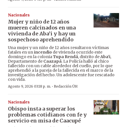
Nacionales
Mujer y niño de 12 años
mueren calcinados en una
vivienda de Aba’i y hay un
sospechoso aprehendido
Una mujer y un niño de 12 años resultaron víctimas
fatales en un
incendio
de vivienda ocurrido este
domingo en la colonia
Tupa Rendá
, distrito de
Aba’i
,
Departamento de
Caazapá
. La Policía halló al chico
fallecido con un cable alrededor del cuello, por lo que
aprehendió a la pareja de la fallecida en el marco de la
investigación del hecho. Un adolescente fue rescatado
con vida.
·
Agosto 9, 2026 03:18 p. m.
Redacción ÚH
Nacionales
Obispo insta a superar los
problemas cotidianos con fe y
servicio en misa de Caacupé