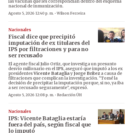
las vacunas que les correspondían dentro del esquema
nacional de inmunización.
·
Agosto 5, 2026 12:40 p. m.
Wilson Ferreira
Nacionales
Fiscal dice que precipitó
imputación de ex titulares del
IPS por filtraciones y para no
ser recusado
El agente fiscal Julio Ortiz, que investiga un presunto
desvío millonario en el
IPS
, aseguró que imputó a los ex
presidentes
Vicente Bataglia
y
Jorge Brítez
a causa de
filtraciones que complican la investigación. “Tomé la
decisión de precipitar la imputación porque, si no, ya iba
a ser recusado seguramente”, expresó.
·
Agosto 5, 2026 12:08 p. m.
Redacción ÚH
Nacionales
IPS: Vicente Bataglia estaría
fuera del país, según fiscal que
lo imputó