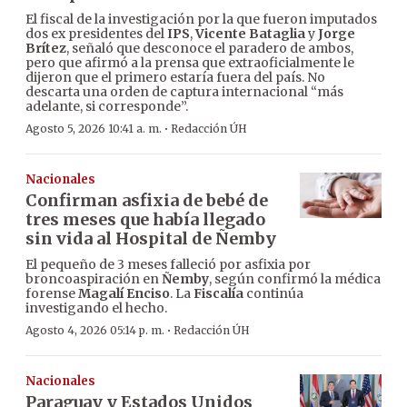
El fiscal de la investigación por la que fueron imputados
dos ex presidentes del
IPS
,
Vicente Bataglia
y
Jorge
Brítez
, señaló que desconoce el paradero de ambos,
pero que afirmó a la prensa que extraoficialmente le
dijeron que el primero estaría fuera del país. No
descarta una orden de captura internacional “más
adelante, si corresponde”.
·
Agosto 5, 2026 10:41 a. m.
Redacción ÚH
Nacionales
Confirman asfixia de bebé de
tres meses que había llegado
sin vida al Hospital de Ñemby
El pequeño de 3 meses falleció por asfixia por
broncoaspiración en
Ñemby
, según confirmó la médica
forense
Magalí Enciso
. La
Fiscalía
continúa
investigando el hecho.
·
Agosto 4, 2026 05:14 p. m.
Redacción ÚH
Nacionales
Paraguay y Estados Unidos