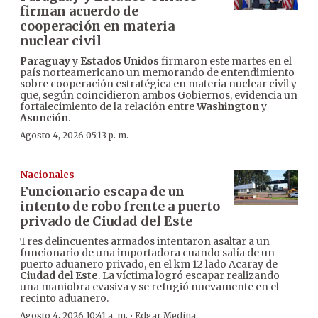
firman acuerdo de
cooperación en materia
nuclear civil
Paraguay
y
Estados Unidos
firmaron este martes en el
país norteamericano un memorando de entendimiento
sobre cooperación estratégica en materia nuclear civil y
que, según coincidieron ambos Gobiernos, evidencia un
fortalecimiento de la relación entre
Washington
y
Asunción
.
Agosto 4, 2026 05:13 p. m.
Nacionales
Funcionario escapa de un
intento de robo frente a puerto
privado de Ciudad del Este
Tres delincuentes armados intentaron asaltar a un
funcionario de una importadora cuando salía de un
puerto aduanero privado, en el km 12 lado Acaray de
Ciudad del Este
. La víctima logró escapar realizando
una maniobra evasiva y se refugió nuevamente en el
recinto aduanero.
·
Agosto 4, 2026 10:41 a. m.
Edgar Medina