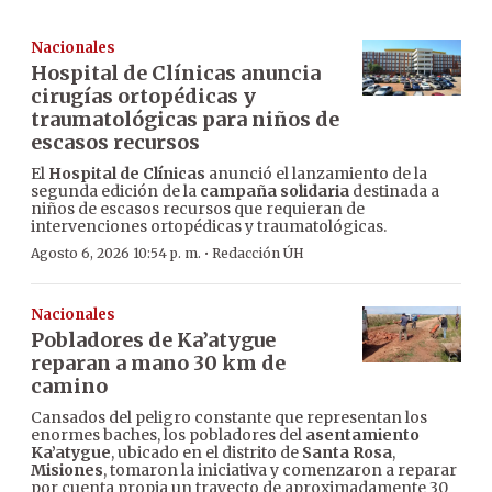
Nacionales
Hospital de Clínicas anuncia
cirugías ortopédicas y
traumatológicas para niños de
escasos recursos
El
Hospital de Clínicas
anunció el lanzamiento de la
segunda edición de la
campaña solidaria
destinada a
niños de escasos recursos que requieran de
intervenciones ortopédicas y traumatológicas.
·
Agosto 6, 2026 10:54 p. m.
Redacción ÚH
Nacionales
Pobladores de Ka’atygue
reparan a mano 30 km de
camino
Cansados del peligro constante que representan los
enormes baches, los pobladores del
asentamiento
Ka’atygue
, ubicado en el distrito de
Santa Rosa
,
Misiones
, tomaron la iniciativa y comenzaron a reparar
por cuenta propia un trayecto de aproximadamente 30