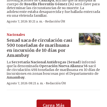
Investigaciones de
Caazapá
, afirmó que la autopsia al
cuerpo de
Roselín Florentín Gómez
(14) será clave para
determinar las circunstancias de su muerte. La
adolescente estaba desaparecida y fue hallada enterrada
en una vivienda familiar.
·
Agosto 7, 2026 10:21 a. m.
Redacción ÚH
Nacionales
Senad saca de circulación casi
500 toneladas de marihuana
en incursión de 10 días por
Amambay
La
Secretaría Nacional Antidrogas
(
Senad
) informó
que la denominada
Operación Nueva Alianza 56
sacó
de circulación 498 toneladas de marihuana en 10 días de
incursiones en zonas boscosas por el Departamento de
Amambay
.
·
Agosto 7, 2026 08:21 a. m.
Redacción ÚH
Carga Más