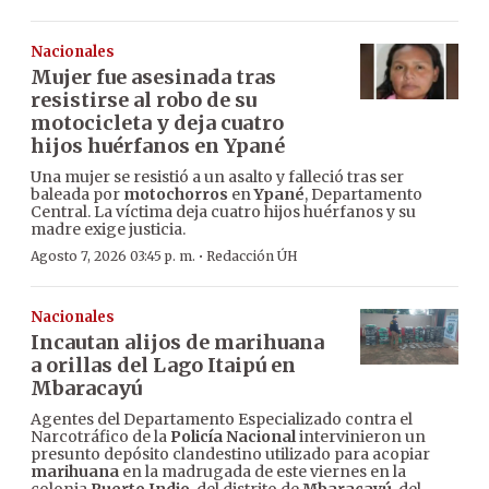
Nacionales
Mujer fue asesinada tras
resistirse al robo de su
motocicleta y deja cuatro
hijos huérfanos en Ypané
Una mujer se resistió a un asalto y falleció tras ser
baleada por
motochorros
en
Ypané
, Departamento
Central. La víctima deja cuatro hijos huérfanos y su
madre exige justicia.
·
Agosto 7, 2026 03:45 p. m.
Redacción ÚH
Nacionales
Incautan alijos de marihuana
a orillas del Lago Itaipú en
Mbaracayú
Agentes del Departamento Especializado contra el
Narcotráfico de la
Policía Nacional
intervinieron un
presunto depósito clandestino utilizado para acopiar
marihuana
en la madrugada de este viernes en la