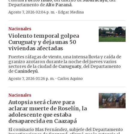
colonia
Puerto Indio
, del distrito de
Mbaracayú
, del
Departamento de
Alto Paraná
.
·
Agosto 7, 2026 02:04 p. m.
Edgar Medina
Nacionales
Violento temporal golpea
Curuguaty y deja unas 50
viviendas afectadas
Fuertes ráfagas de viento, una intensa lluvia y caída de
granizo azotaron durante la noche del jueves varios
sectores de la ciudad de
Curuguaty
, del Departamento
de
Canindeyú
.
·
Agosto 7, 2026 01:26 p. m.
Carlos Aquino
Nacionales
Autopsia será clave para
aclarar muerte de Roselín, la
adolescente que estaba
desaparecida en Caazapá
El comisario Blas Fernández, subjefe del Departamento