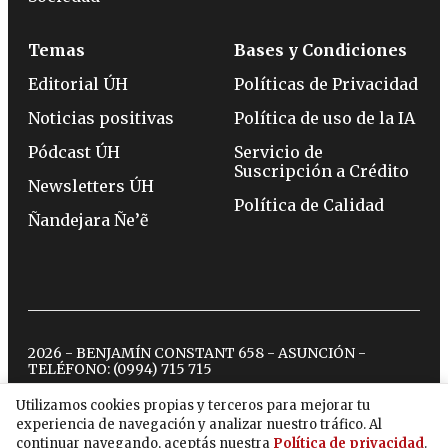
Temas
Bases y Condiciones
Editorial ÚH
Políticas de Privacidad
Noticias positivas
Política de uso de la IA
Pódcast ÚH
Servicio de
Suscripción a Crédito
Newsletters ÚH
Política de Calidad
Ñandejara Ñe’ẽ
2026 - BENJAMÍN CONSTANT 658 - ASUNCIÓN -
TELÉFONO:
(0994) 715 715
Utilizamos cookies propias y terceros para mejorar tu
experiencia de navegación y analizar nuestro tráfico. Al
twitter
instagram
facebook
tiktok
youtube
spotify
continuar navegando, aceptás nuestra
Política de privacidad
.