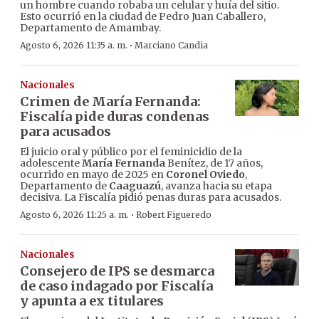
un hombre cuando robaba un celular y huía del sitio.
Esto ocurrió en la ciudad de Pedro Juan Caballero,
Departamento de Amambay.
·
Agosto 6, 2026 11:35 a. m.
Marciano Candia
Nacionales
Crimen de María Fernanda:
Fiscalía pide duras condenas
para acusados
El juicio oral y público por el feminicidio de la
adolescente
María Fernanda
Benítez, de 17 años,
ocurrido en mayo de 2025 en
Coronel Oviedo
,
Departamento de
Caaguazú
, avanza hacia su etapa
decisiva. La Fiscalía pidió penas duras para acusados.
·
Agosto 6, 2026 11:25 a. m.
Robert Figueredo
Nacionales
Consejero de IPS se desmarca
de caso indagado por Fiscalía
y apunta a ex titulares