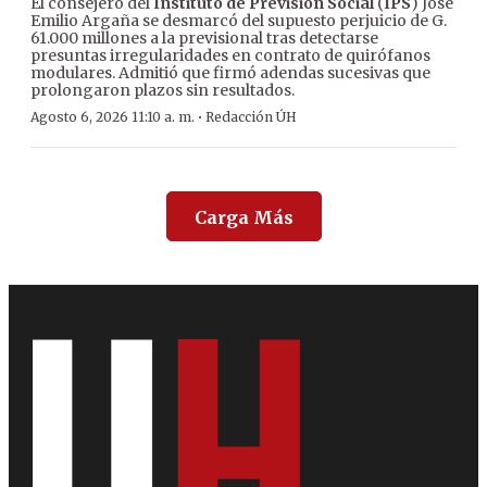
El consejero del
Instituto de Previsión Social
(
IPS
) José
Emilio Argaña se desmarcó del supuesto perjuicio de G.
61.000 millones a la previsional tras detectarse
presuntas irregularidades en contrato de quirófanos
modulares. Admitió que firmó adendas sucesivas que
prolongaron plazos sin resultados.
·
Agosto 6, 2026 11:10 a. m.
Redacción ÚH
Carga Más