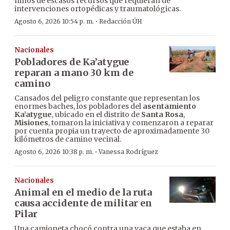
niños de escasos recursos que requieran de
intervenciones ortopédicas y traumatológicas.
·
Agosto 6, 2026 10:54 p. m.
Redacción ÚH
Nacionales
Pobladores de Ka’atygue
reparan a mano 30 km de
camino
Cansados del peligro constante que representan los
enormes baches, los pobladores del
asentamiento
Ka’atygue
, ubicado en el distrito de
Santa Rosa
,
Misiones
, tomaron la iniciativa y comenzaron a reparar
por cuenta propia un trayecto de aproximadamente 30
kilómetros de camino vecinal.
·
Agosto 6, 2026 10:38 p. m.
Vanessa Rodríguez
Nacionales
Animal en el medio de la ruta
causa accidente de militar en
Pilar
Una camioneta chocó contra una vaca que estaba en