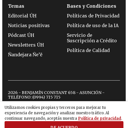
Temas
Bases y Condiciones
Editorial ÚH
Políticas de Privacidad
Noticias positivas
Política de uso de la IA
Pódcast ÚH
Servicio de
Suscripción a Crédito
Newsletters ÚH
Política de Calidad
Ñandejara Ñe’ẽ
2026 - BENJAMÍN CONSTANT 658 - ASUNCIÓN -
TELÉFONO:
(0994) 715 715
Utilizamos cookies propias y terceros para mejorar tu
experiencia de navegación y analizar nuestro tráfico. Al
twitter
instagram
facebook
tiktok
youtube
spotify
continuar navegando, aceptás nuestra
Política de privacidad
.
DE ACUERDO