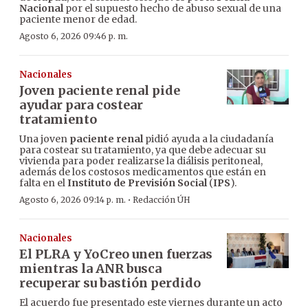
Nacional
por el supuesto hecho de abuso sexual de una
paciente menor de edad.
Agosto 6, 2026 09:46 p. m.
Nacionales
Joven paciente renal pide
ayudar para costear
tratamiento
Una joven
paciente renal
pidió ayuda a la ciudadanía
para costear su tratamiento, ya que debe adecuar su
vivienda para poder realizarse la diálisis peritoneal,
además de los costosos medicamentos que están en
falta en el
Instituto de Previsión Social
(
IPS
).
·
Agosto 6, 2026 09:14 p. m.
Redacción ÚH
Nacionales
El PLRA y YoCreo unen fuerzas
mientras la ANR busca
recuperar su bastión perdido
El acuerdo fue presentado este viernes durante un acto