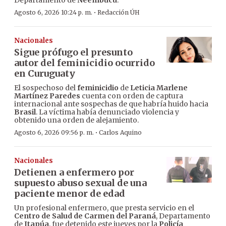
Departamento de
Ñeembucú
.
·
Agosto 6, 2026 10:24 p. m.
Redacción ÚH
Nacionales
Sigue prófugo el presunto
autor del feminicidio ocurrido
en Curuguaty
El sospechoso del
feminicidio
de
Leticia Marlene
Martínez Paredes
cuenta con orden de captura
internacional ante sospechas de que habría huido hacia
Brasil
. La víctima había denunciado violencia y
obtenido una orden de alejamiento.
·
Agosto 6, 2026 09:56 p. m.
Carlos Aquino
Nacionales
Detienen a enfermero por
supuesto abuso sexual de una
paciente menor de edad
Un profesional enfermero, que presta servicio en el
Centro de Salud de Carmen del Paraná
, Departamento
de
Itapúa
, fue detenido este jueves por la
Policía