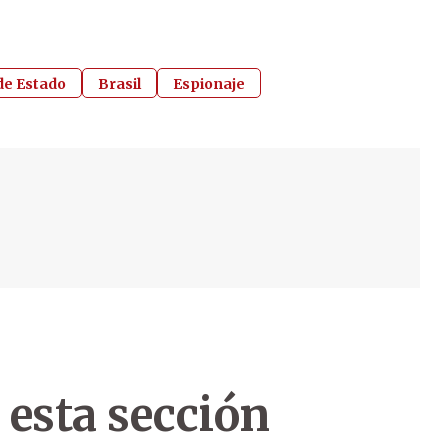
de Estado
Brasil
Espionaje
 esta sección