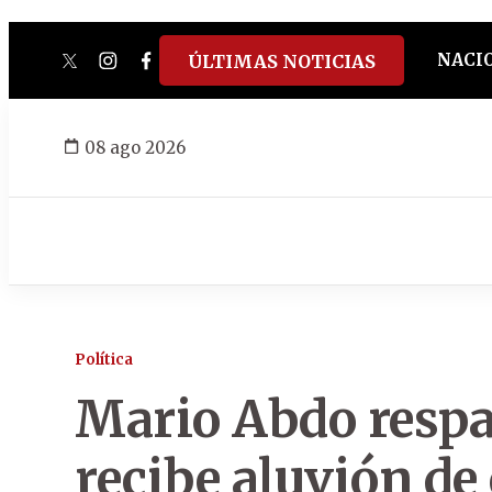
NACI
ÚLTIMAS NOTICIAS
twitter
instagram
facebook
tiktok
youtube
spotify
08 ago 2026
Política
Mario Abdo respa
recibe aluvión de 