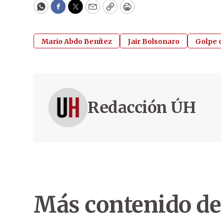
WhatsApp
Facebook
Twitter
Email
Copy
Print
Mario Abdo Benítez
Jair Bolsonaro
Golpe 
Redacción ÚH
Más contenido de