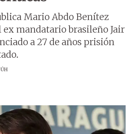
ública Mario Abdo Benítez
l ex mandatario brasileño Jair
nciado a 27 de años prisión
tado.
 ÚH