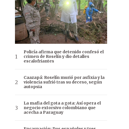
Policía afirma que detenido confesó el
crimen de Roselín y dio detalles
escalofriantes
Caazapá: Roselín murió por asfixia y la
violencia sufrió tras su deceso, según
autopsia
La mafia del gota a gota: Así opera el
negocio extorsivo colombiano que
acecha a Paraguay
Encarnación: Dos españoles y tres