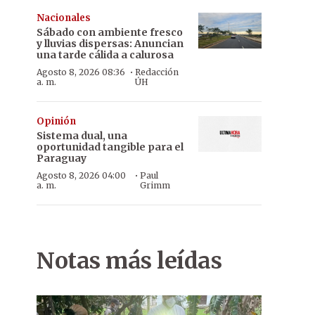
Nacionales
Sábado con ambiente fresco
y lluvias dispersas: Anuncian
una tarde cálida a calurosa
·
Agosto 8, 2026 08:36
Redacción
a. m.
ÚH
Opinión
Sistema dual, una
oportunidad tangible para el
Paraguay
·
Agosto 8, 2026 04:00
Paul
a. m.
Grimm
Notas más leídas