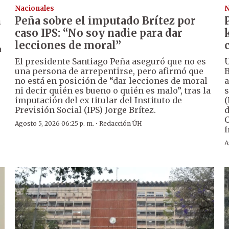
Nacionales
N
n
Peña sobre el imputado Brítez por
caso IPS: “No soy nadie para dar
lecciones de moral”
a
El presidente Santiago Peña aseguró que no es
U
una persona de arrepentirse, pero afirmó que
B
no está en posición de “dar lecciones de moral
a
ni decir quién es bueno o quién es malo”, tras la
s
imputación del ex titular del Instituto de
(
Previsión Social (IPS) Jorge Brítez.
d
C
·
Agosto 5, 2026 06:25 p. m.
Redacción ÚH
f
A