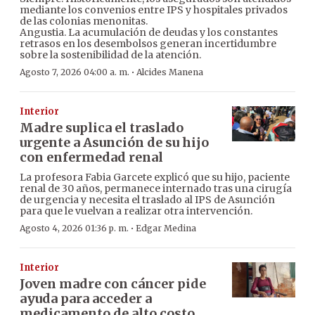
mediante los convenios entre IPS y hospitales privados
de las colonias menonitas.
Angustia. La acumulación de deudas y los constantes
retrasos en los desembolsos generan incertidumbre
sobre la sostenibilidad de la atención.
·
Agosto 7, 2026 04:00 a. m.
Alcides Manena
Interior
Madre suplica el traslado
urgente a Asunción de su hijo
con enfermedad renal
La profesora Fabia Garcete explicó que su hijo, paciente
renal de 30 años, permanece internado tras una cirugía
de urgencia y necesita el traslado al IPS de Asunción
para que le vuelvan a realizar otra intervención.
·
Agosto 4, 2026 01:36 p. m.
Edgar Medina
Interior
Joven madre con cáncer pide
ayuda para acceder a
medicamento de alto costo