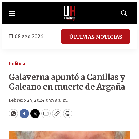
Menú
Mostrar
búsqued
08 ago 2026
ÚLTIMAS NOTICIAS
Política
Galaverna apuntó a Canillas y
Galeano en muerte de Argaña
Febrero 24, 2024 04:48 a. m.
WhatsApp
Facebook
Twitter
Email
Copy
Print