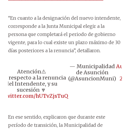
“En cuanto a la designación del nuevo intendente,
corresponde a la Junta Municipal elegir a la
persona que completará el periodo de gobierno
vigente, para lo cual existe un plazo máximo de 30
días posteriores a la renuncia”, detallaron.
— Municipalidad
Augu
Atención⚠️
de Asunción
22,
on respecto a la renuncia
(@AsuncionMuni)
202
del Intendente, y su
sucesión 🔽
ic.twitter.com/hUTvZjsTuQ
En ese sentido, explicaron que durante este
período de transición, la Municipalidad de