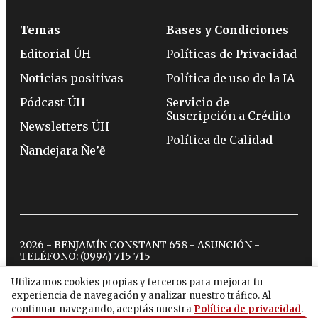
Temas
Bases y Condiciones
Editorial ÚH
Políticas de Privacidad
Noticias positivas
Política de uso de la IA
Pódcast ÚH
Servicio de
Suscripción a Crédito
Newsletters ÚH
Política de Calidad
Ñandejara Ñe’ẽ
2026 - BENJAMÍN CONSTANT 658 - ASUNCIÓN -
TELÉFONO:
(0994) 715 715
Utilizamos cookies propias y terceros para mejorar tu
experiencia de navegación y analizar nuestro tráfico. Al
twitter
instagram
facebook
tiktok
youtube
spotify
continuar navegando, aceptás nuestra
Política de privacidad
.