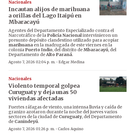
Nacionales
Incautan alijos de marihuana
a orillas del Lago Itaipú en
Mbaracayú
Agentes del Departamento Especializado contra el
Narcotráfico de la
Policía Nacional
intervinieron un
presunto depósito clandestino utilizado para acopiar
marihuana
en la madrugada de este viernes en la
colonia
Puerto Indio
, del distrito de
Mbaracayú
, del
Departamento de
Alto Paraná
.
·
Agosto 7, 2026 02:04 p. m.
Edgar Medina
Nacionales
Violento temporal golpea
Curuguaty y deja unas 50
viviendas afectadas
Fuertes ráfagas de viento, una intensa lluvia y caída de
granizo azotaron durante la noche del jueves varios
sectores de la ciudad de
Curuguaty
, del Departamento
de
Canindeyú
.
·
Agosto 7, 2026 01:26 p. m.
Carlos Aquino