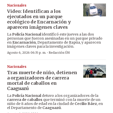
Nacionales
Video: Identifican a los
ejecutados en un parque
ecológico de Encarnación y
aparecen imágenes claves
La
Policía Nacional
identificó este jueves a las dos
personas que fueron asesinadas en un parque privado
en
Encarnación
, Departamento de Itapúa, y aparecen
imágenes claves para la investigación.
·
Agosto 6, 2026 06:35 p. m.
Redacción ÚH
Nacionales
Tras muerte de niño, detienen
a organizadores de carrera
mortal de caballos en
Caaguazú
La
Policía Nacional
detuvo a los organizadores de la
carrera de caballos
que terminó con la muerte de un
niño de 8 años de edad en la ciudad de
Cecilio Báez
, en
el Departamento de
Caaguazú
.