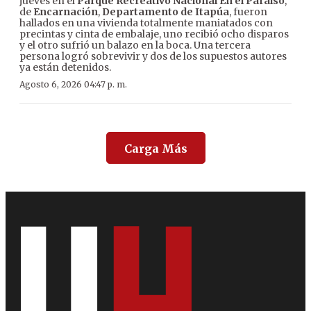
jueves en el
Parque Recreativo Nacional En el Paraíso
,
de
Encarnación
,
Departamento de Itapúa
, fueron
hallados en una vivienda totalmente maniatados con
precintas y cinta de embalaje, uno recibió ocho disparos
y el otro sufrió un balazo en la boca. Una tercera
persona logró sobrevivir y dos de los supuestos autores
ya están detenidos.
Agosto 6, 2026 04:47 p. m.
Carga Más