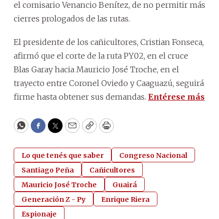
el comisario Venancio Benítez, de no permitir más
cierres prologados de las rutas.
El presidente de los cañicultores, Cristian Fonseca,
afirmó que el corte de la ruta PY02, en el cruce
Blas Garay hacia Mauricio José Troche, en el
trayecto entre Coronel Oviedo y Caaguazú, seguirá
firme hasta obtener sus demandas.
Entérese más
WhatsApp
Facebook
Twitter
Email
Copy
Print
Lo que tenés que saber
Congreso Nacional
Santiago Peña
Cañicultores
Mauricio José Troche
Guairá
Generación Z - Py
Enrique Riera
Espionaje