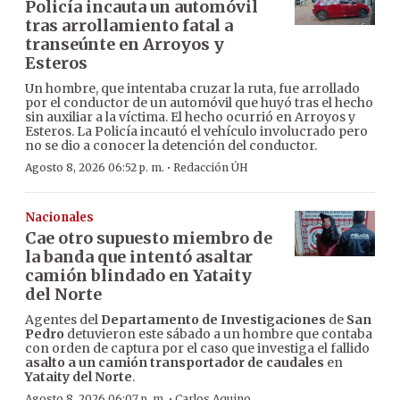
Policía incauta un automóvil
tras arrollamiento fatal a
transeúnte en Arroyos y
Esteros
Un hombre, que intentaba cruzar la ruta, fue arrollado
por el conductor de un automóvil que huyó tras el hecho
sin auxiliar a la víctima. El hecho ocurrió en Arroyos y
Esteros. La Policía incautó el vehículo involucrado pero
no se dio a conocer la detención del conductor.
·
Agosto 8, 2026 06:52 p. m.
Redacción ÚH
Nacionales
Cae otro supuesto miembro de
la banda que intentó asaltar
camión blindado en Yataity
del Norte
Agentes del
Departamento de Investigaciones
de
San
Pedro
detuvieron este sábado a un hombre que contaba
con orden de captura por el caso que investiga el fallido
asalto a un camión transportador de caudales
en
Yataity del Norte
.
·
Agosto 8, 2026 06:07 p. m.
Carlos Aquino