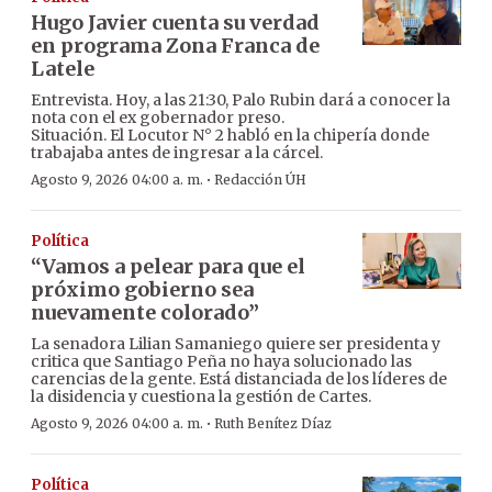
Hugo Javier cuenta su verdad
en programa Zona Franca de
Latele
Entrevista. Hoy, a las 21:30, Palo Rubin dará a conocer la
nota con el ex gobernador preso.
Situación. El Locutor N° 2 habló en la chipería donde
trabajaba antes de ingresar a la cárcel.
·
Agosto 9, 2026 04:00 a. m.
Redacción ÚH
Política
“Vamos a pelear para que el
próximo gobierno sea
nuevamente colorado”
La senadora Lilian Samaniego quiere ser presidenta y
critica que Santiago Peña no haya solucionado las
carencias de la gente. Está distanciada de los líderes de
la disidencia y cuestiona la gestión de Cartes.
·
Agosto 9, 2026 04:00 a. m.
Ruth Benítez Díaz
Política