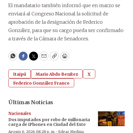
El mandatario también informó que en marzo se
enviará al Congreso Nacional la solicitud de
aprobación de la designación de Federico
González, para que su cargo pueda ser confirmado
a través de la Cámara de Senadores.
WhatsApp
Facebook
Twitter
Email
Copy
Print
Itaipú
Mario Abdo Benítez
X
Federico González Franco
Últimas Noticias
Nacionales
Dos imputados por robo de millonaria
carga de iPhones en Ciudad del Este
·
Agosto 6, 2026 08:28 p. m.
Edgar Medina