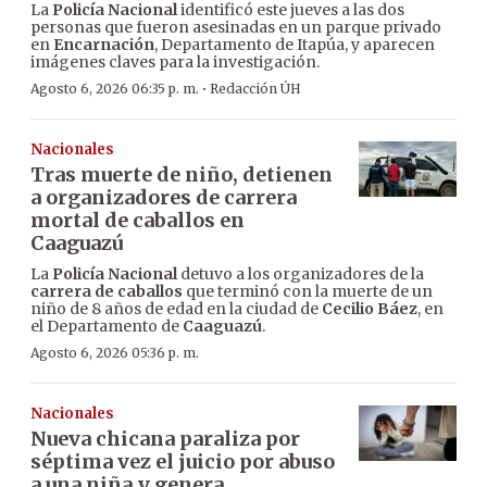
La
Policía Nacional
identificó este jueves a las dos
personas que fueron asesinadas en un parque privado
en
Encarnación
, Departamento de Itapúa, y aparecen
imágenes claves para la investigación.
·
Agosto 6, 2026 06:35 p. m.
Redacción ÚH
Nacionales
Tras muerte de niño, detienen
a organizadores de carrera
mortal de caballos en
Caaguazú
La
Policía Nacional
detuvo a los organizadores de la
carrera de caballos
que terminó con la muerte de un
niño de 8 años de edad en la ciudad de
Cecilio Báez
, en
el Departamento de
Caaguazú
.
Agosto 6, 2026 05:36 p. m.
Nacionales
Nueva chicana paraliza por
séptima vez el juicio por abuso
a una niña y genera