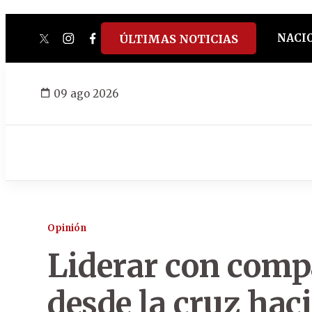
NACI
ÚLTIMAS NOTICIAS
twitter
instagram
facebook
tiktok
youtube
spotify
09 ago 2026
Opinión
Liderar con comp
desde la cruz hac