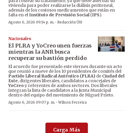
para costear su tratamiento, ya que debe adecuar su
vivienda para poder realizarse la diálisis peritoneal,
además de los costosos medicamentos que están en
falta en el
Instituto de Previsión Social
(
IPS
).
·
Agosto 6, 2026 09:14 p. m.
Redacción ÚH
Nacionales
El PLRA y YoCreo unen fuerzas
mientras la ANR busca
recuperar su bastión perdido
El acuerdo fue presentado este viernes durante un acto
que reunió a nueve de los 10 presidentes de comités del
Partido Liberal Radical Auténtico (PLRA)
de
Ciudad del
Este
, dirigentes liberales, candidatos a concejales de
YoCreo
y referentes de ambos sectores. Dos liberales
integran la lista de candidatos a la Junta Municipal
dentro del equipo del movimiento de Miguel Prieto.
·
Agosto 6, 2026 09:07 p. m.
Wilson Ferreira
Carga Más