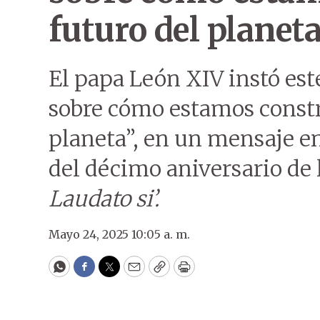
futuro del planet
El papa León XIV instó est
sobre cómo estamos constr
planeta”, en un mensaje en
del décimo aniversario de l
Laudato si’.
Mayo 24, 2025 10:05 a. m.
WhatsApp
Facebook
Twitter
Email
Copy
Print