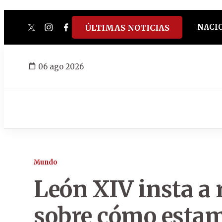
NACI
ÚLTIMAS NOTICIAS
twitter
instagram
facebook
tiktok
youtube
spotify
06 ago 2026
Mundo
León XIV insta a 
sobre cómo estam