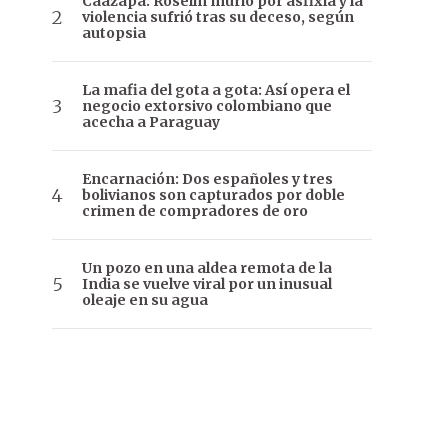
Caazapá: Roselín murió por asfixia y la
violencia sufrió tras su deceso, según
autopsia
La mafia del gota a gota: Así opera el
negocio extorsivo colombiano que
acecha a Paraguay
Encarnación: Dos españoles y tres
bolivianos son capturados por doble
crimen de compradores de oro
Un pozo en una aldea remota de la
India se vuelve viral por un inusual
oleaje en su agua