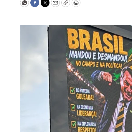
WhatsApp
Facebook
Twitter
Email
Copy
Print