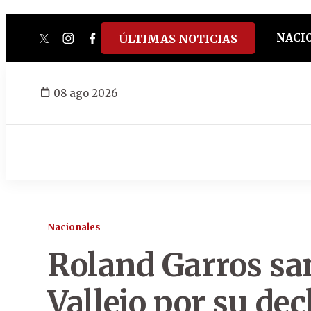
NACI
ÚLTIMAS NOTICIAS
twitter
instagram
facebook
tiktok
youtube
spotify
08 ago 2026
Nacionales
Roland Garros sa
Vallejo por su dec