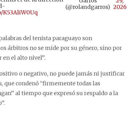
Garros
29,
d-
(@rolandgarros)
2026
.co/K53AliW0Uq
palabras del tenista paraguayo son
los árbitros no se mide por su género, sino por
en el alto nivel”.
ositivo o negativo, no puede jamás ni justificar
os, que condenó “firmemente todas las
gan” al tiempo que expresó su respaldo a la
o”.