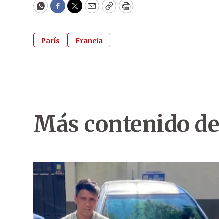
WhatsApp
Facebook
Twitter
Email
Copy
Print
París
Francia
Más contenido de