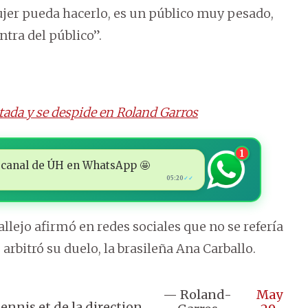
mujer pueda hacerlo, es un público muy pesado,
ntra del público”.
tada y se despide en Roland Garros
1
 al canal de ÚH en WhatsApp 🤩
05:20
✓✓
allejo afirmó en redes sociales que no se refería
 arbitró su duelo, la brasileña Ana Carballo.
— Roland-
May
ennis et de la direction