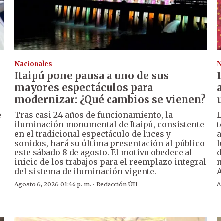
Nacionales
N
Itaipú pone pausa a uno de sus
mayores espectáculos para
modernizar: ¿Qué cambios se vienen?
e
Tras casi 24 años de funcionamiento, la
L
iluminación monumental de Itaipú, consistente
t
en el tradicional espectáculo de luces y
a
sonidos, hará su última presentación al público
l
este sábado 8 de agosto. El motivo obedece al
d
inicio de los trabajos para el reemplazo integral
m
del sistema de iluminación vigente.
A
·
Agosto 6, 2026 01:46 p. m.
Redacción ÚH
A