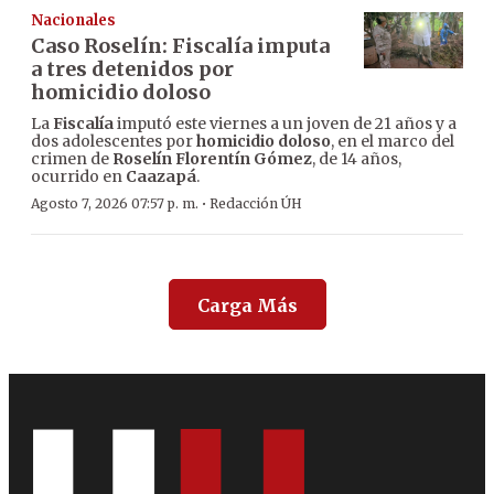
Nacionales
Caso Roselín: Fiscalía imputa
a tres detenidos por
homicidio doloso
La
Fiscalía
imputó este viernes a un joven de 21 años y a
dos adolescentes por
homicidio doloso
, en el marco del
crimen de
Roselín Florentín Gómez
, de 14 años,
ocurrido en
Caazapá
.
·
Agosto 7, 2026 07:57 p. m.
Redacción ÚH
Carga Más