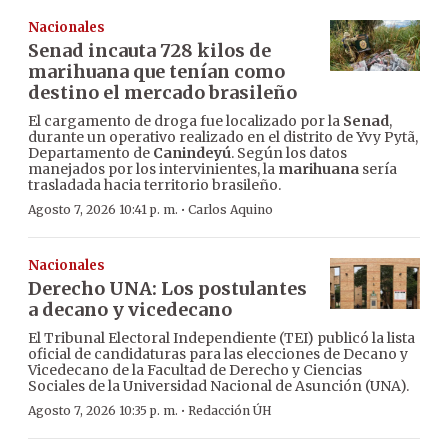
Nacionales
Senad incauta 728 kilos de
marihuana que tenían como
destino el mercado brasileño
El cargamento de droga fue localizado por la
Senad
,
durante un operativo realizado en el distrito de Yvy Pytã,
Departamento de
Canindeyú
. Según los datos
manejados por los intervinientes, la
marihuana
sería
trasladada hacia territorio brasileño.
·
Agosto 7, 2026 10:41 p. m.
Carlos Aquino
Nacionales
Derecho UNA: Los postulantes
a decano y vicedecano
El Tribunal Electoral Independiente (TEI) publicó la lista
oficial de candidaturas para las elecciones de Decano y
Vicedecano de la Facultad de Derecho y Ciencias
Sociales de la Universidad Nacional de Asunción (UNA).
·
Agosto 7, 2026 10:35 p. m.
Redacción ÚH