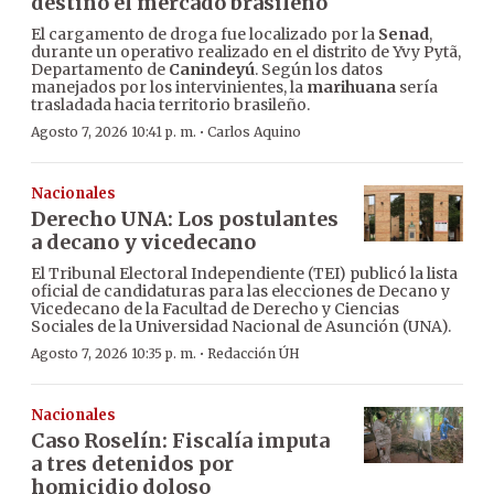
destino el mercado brasileño
El cargamento de droga fue localizado por la
Senad
,
durante un operativo realizado en el distrito de Yvy Pytã,
Departamento de
Canindeyú
. Según los datos
manejados por los intervinientes, la
marihuana
sería
trasladada hacia territorio brasileño.
·
Agosto 7, 2026 10:41 p. m.
Carlos Aquino
Nacionales
Derecho UNA: Los postulantes
a decano y vicedecano
El Tribunal Electoral Independiente (TEI) publicó la lista
oficial de candidaturas para las elecciones de Decano y
Vicedecano de la Facultad de Derecho y Ciencias
Sociales de la Universidad Nacional de Asunción (UNA).
·
Agosto 7, 2026 10:35 p. m.
Redacción ÚH
Nacionales
Caso Roselín: Fiscalía imputa
a tres detenidos por
homicidio doloso