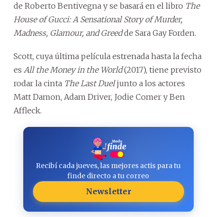
de Roberto Bentivegna y se basará en el libro
The
House of Gucci: A Sensational Story of Murder,
Madness, Glamour, and Greed
de Sara Gay Forden.
Scott, cuya última película estrenada hasta la fecha
es
All the Money in the World
(2017), tiene previsto
rodar la cinta
The Last Duel
junto a los actores
Matt Damon, Adam Driver, Jodie Comer y Ben
Affleck.
Recibí cada jueves, las mejores actis para tu
finde directo a tu correo
Newsletter