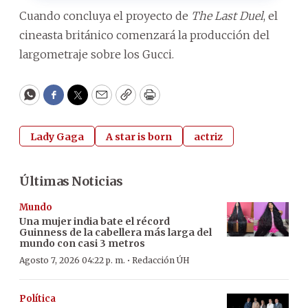
Cuando concluya el proyecto de
The Last Duel
, el
cineasta británico comenzará la producción del
largometraje sobre los Gucci.
WhatsApp
Facebook
Twitter
Email
Copy
Print
Lady Gaga
A star is born
actriz
Últimas Noticias
Mundo
Una mujer india bate el récord
Guinness de la cabellera más larga del
mundo con casi 3 metros
·
Agosto 7, 2026 04:22 p. m.
Redacción ÚH
Política