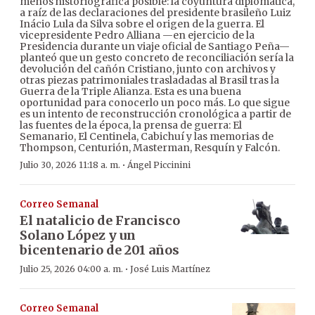
menos historiográfica posible: la coyuntura diplomática,
a raíz de las declaraciones del presidente brasileño Luiz
Inácio Lula da Silva sobre el origen de la guerra. El
vicepresidente Pedro Alliana —en ejercicio de la
Presidencia durante un viaje oficial de Santiago Peña—
planteó que un gesto concreto de reconciliación sería la
devolución del cañón Cristiano, junto con archivos y
otras piezas patrimoniales trasladadas al Brasil tras la
Guerra de la Triple Alianza. Esta es una buena
oportunidad para conocerlo un poco más. Lo que sigue
es un intento de reconstrucción cronológica a partir de
las fuentes de la época, la prensa de guerra: El
Semanario, El Centinela, Cabichuí y las memorias de
Thompson, Centurión, Masterman, Resquín y Falcón.
·
Julio 30, 2026 11:18 a. m.
Ángel Piccinini
Correo Semanal
El natalicio de Francisco
Solano López y un
bicentenario de 201 años
·
Julio 25, 2026 04:00 a. m.
José Luis Martínez
Correo Semanal