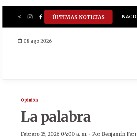
NACI
ÚLTIMAS NOTICIAS
twitter
instagram
facebook
tiktok
youtube
spotify
08 ago 2026
Opinión
La palabra
Febrero 15, 2026 04:00 a. m. •
Por
Benjamín Fer