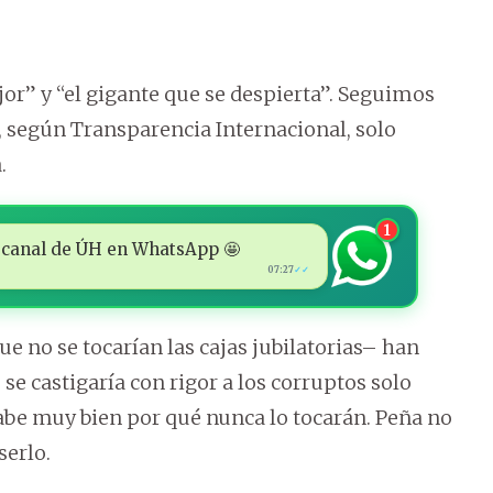
or” y “el gigante que se despierta”. Seguimos
 según Transparencia Internacional, solo
.
1
 al canal de ÚH en WhatsApp 🤩
07:27
✓✓
 no se tocarían las cajas jubilatorias– han
se castigaría con rigor a los corruptos solo
 sabe muy bien por qué nunca lo tocarán. Peña no
serlo.