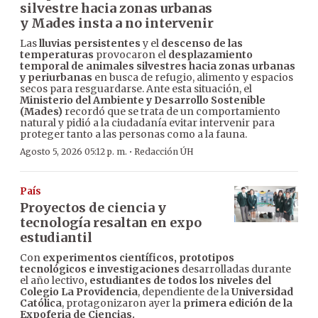
silvestre hacia zonas urbanas
y Mades insta a no intervenir
Las
lluvias persistentes
y el
descenso de las
temperaturas
provocaron el
desplazamiento
temporal de animales silvestres hacia zonas urbanas
y periurbanas
en busca de refugio, alimento y espacios
secos para resguardarse. Ante esta situación, el
Ministerio del Ambiente y Desarrollo Sostenible
(Mades)
recordó que se trata de un comportamiento
natural y pidió a la ciudadanía evitar intervenir para
proteger tanto a las personas como a la fauna.
·
Agosto 5, 2026 05:12 p. m.
Redacción ÚH
País
Proyectos de ciencia y
tecnología resaltan en expo
estudiantil
Con
experimentos científicos, prototipos
tecnológicos e investigaciones
desarrolladas durante
el año lectivo
, estudiantes de todos los niveles del
Colegio La Providencia
, dependiente de la
Universidad
Católica
, protagonizaron ayer la
primera edición de la
Expoferia de Ciencias.