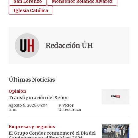
San Lorenzo
Monseñor Rolando Alvarez
Iglesia Católica
Redacción ÚH
Últimas Noticias
Opinión
Transfiguración del Señor
·
Agosto 6, 2026 04:04
P. Víctor
a. m.
Urrestarazu
Empresas y negocios
El Grupo Condor conmemoró el Día del
Camionero con el Truckfest 2026