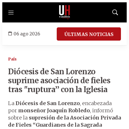
Menú
Mostrar
búsqued
06 ago 2026
ÚLTIMAS NOTICIAS
País
Diócesis de San Lorenzo
suprime asociación de fieles
tras ''ruptura’’ con la Iglesia
La
Diócesis de San Lorenzo
, encabezada
por
monseñor Joaquín Robledo
, informó
sobre la
supresión de la Asociación Privada
de Fieles “Guardianes de la Sagrada