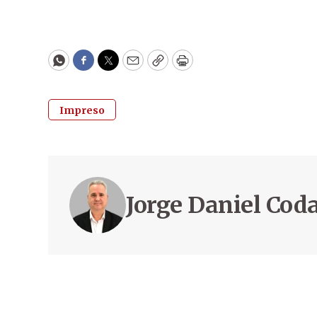
WhatsApp
Facebook
Twitter
Email
Copy
Print
Impreso
Jorge Daniel Co