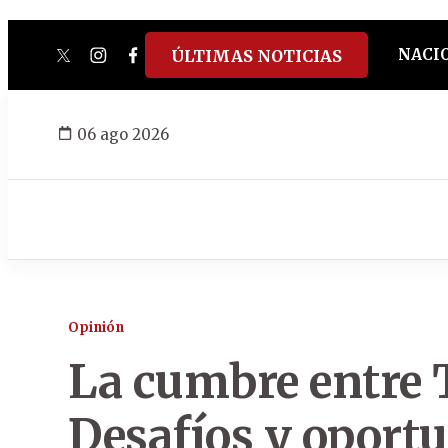
NACI
ÚLTIMAS NOTICIAS
twitter
instagram
facebook
tiktok
youtube
spotify
06 ago 2026
Opinión
La cumbre entre 
Desafíos y oport