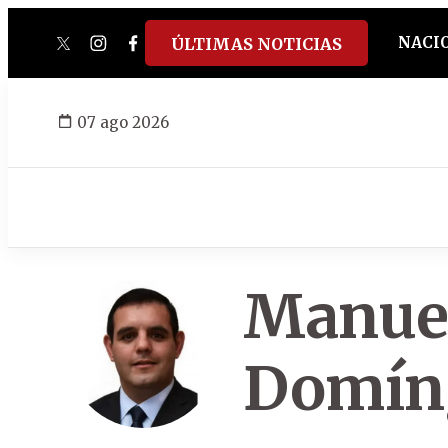
NACI
ÚLTIMAS NOTICIAS
twitter
instagram
facebook
tiktok
youtube
spotify
07 ago 2026
Manuel
Domín