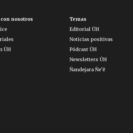
 con nosotros
Temas
ice
Editorial ÚH
riales
Noticias positivas
ón ÚH
Pódcast ÚH
Newsletters ÚH
Ñandejara Ñe’ẽ