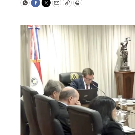
WhatsApp
Facebook
Twitter
Email
Copy
Print