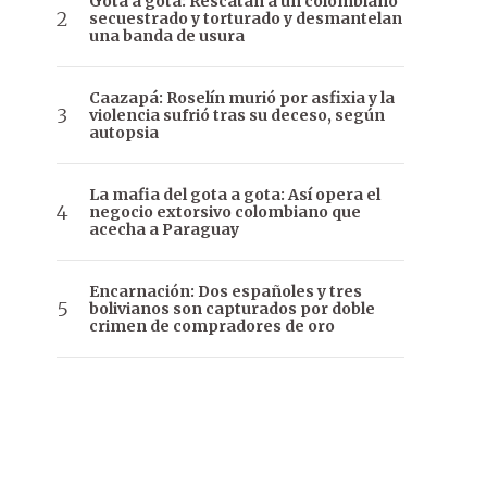
Gota a gota: Rescatan a un colombiano
secuestrado y torturado y desmantelan
una banda de usura
Caazapá: Roselín murió por asfixia y la
violencia sufrió tras su deceso, según
autopsia
La mafia del gota a gota: Así opera el
negocio extorsivo colombiano que
acecha a Paraguay
Encarnación: Dos españoles y tres
bolivianos son capturados por doble
crimen de compradores de oro