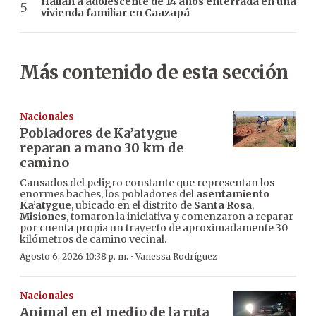
Hallan a adolescente de 14 años enterrada en una
vivienda familiar en Caazapá
Más contenido de esta sección
Nacionales
Pobladores de Ka’atygue
reparan a mano 30 km de
camino
Cansados del peligro constante que representan los
enormes baches, los pobladores del
asentamiento
Ka’atygue
, ubicado en el distrito de
Santa Rosa
,
Misiones
, tomaron la iniciativa y comenzaron a reparar
por cuenta propia un trayecto de aproximadamente 30
kilómetros de camino vecinal.
·
Agosto 6, 2026 10:38 p. m.
Vanessa Rodríguez
Nacionales
Animal en el medio de la ruta