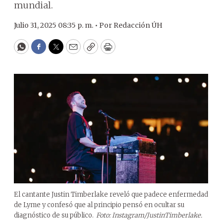
mundial.
Julio 31, 2025 08:35 p. m. •
Por
Redacción ÚH
WhatsApp
Facebook
Twitter
Email
Copy
Print
El cantante Justin Timberlake reveló que padece enfermedad
de Lyme y confesó que al principio pensó en ocultar su
diagnóstico de su público.
Foto: Instagram/JustinTimberlake.