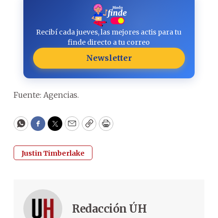
Recibí cada jueves, las mejores actis para tu
finde directo a tu correo
Newsletter
Fuente: Agencias.
WhatsApp
Facebook
Twitter
Email
Copy
Print
Justin Timberlake
Redacción ÚH