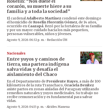
Roselín: “Nos duele el
corazón, su muerte hiere a su
familia y a toda la sociedad”
El cardenal
Adalberto Martínez
condenó este domingo
el homicidio de
Roselín Florentín Gómez
, de 14 años,
ocurrido en
Caazapá
. Rezó por la fortaleza de su familia
y por un mayor cuidado hacia los más pequeños,
personas vulnerables, niños y jóvenes.
·
Agosto 9, 2026 06:32 p. m.
Redacción ÚH
Nacionales
Entre yuyos y caminos de
tierra, una partera indígena
salva vidas y desafía el
aislamiento del Chaco
En el Departamento de
Presidente Hayes
, a más de 100
kilómetros de la ruta Transchaco,
Graciela Benítez
asiste partos en zonas aisladas del Paraguay utilizando
remedios naturales y yuyos medicinales. Su trabajo no
recibe remuneración y es fundamental para salvar
vidas.
·
Agosto 9, 2026 04:15 p. m.
Alcides Manena