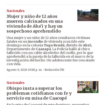
Nacionales
Mujer y niño de 12 años
mueren calcinados en una
vivienda de Aba’i y hay un
sospechoso aprehendido
Una mujer y un niño de 12 años resultaron víctimas
fatales en un
incendio
de vivienda ocurrido este
domingo en la colonia
Tupa Rendá
, distrito de
Aba’i
,
Departamento de
Caazapá
. La Policía halló al chico
fallecido con un cable alrededor del cuello, por lo que
aprehendió a la pareja de la fallecida en el marco de la
investigación del hecho. Un adolescente fue rescatado
con vida.
·
Agosto 9, 2026 03:18 p. m.
Redacción ÚH
Nacionales
Obispo insta a superar los
problemas cotidianos con fe y
servicio en misa de Caacupé
En la misa de Caacupé de este domingo, monseñor