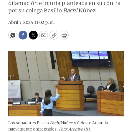
difamación e injuria planteada en su contra
por su colega Basilio
Bachi
Núñez.
Abril 3, 2024 11:02 p. m.
WhatsApp
Facebook
Twitter
Email
Copy
Print
Los senadores Basilio
Bachi
Núñez y Celeste Amarilla
nuevamente enfrentados.
Foto: Archivo ÚH.