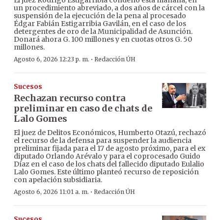
El juez Rodrigo Estigarribia condenó esta mañana, en
un procedimiento abreviado, a dos años de cárcel con la
suspensión de la ejecución de la pena al procesado
Édgar Fabián Estigarribia Gavilán, en el caso de los
detergentes de oro de la Municipalidad de Asunción.
Donará ahora G. 100 millones y en cuotas otros G. 50
millones.
·
Agosto 6, 2026 12:23 p. m.
Redacción ÚH
Sucesos
Rechazan recurso contra
preliminar en caso de chats de
Lalo Gomes
El juez de Delitos Económicos, Humberto Otazú, rechazó
el recurso de la defensa para suspender la audiencia
preliminar fijada para el 17 de agosto próximo, para el ex
diputado Orlando Arévalo y para el coprocesado Guido
Díaz en el caso de los chats del fallecido diputado Eulalio
Lalo Gomes. Este último planteó recurso de reposición
con apelación subsidiaria.
·
Agosto 6, 2026 11:01 a. m.
Redacción ÚH
Sucesos