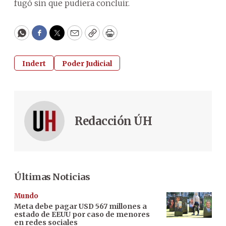
fugó sin que pudiera concluir.
WhatsApp
Facebook
Twitter
Email
Copy
Print
Indert
Poder Judicial
Redacción ÚH
Últimas Noticias
Mundo
Meta debe pagar USD 567 millones a
estado de EEUU por caso de menores
en redes sociales