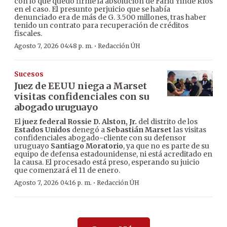
con lo que quedó firme la absolución de Farid Yinde Ríos
en el caso. El presunto perjuicio que se había
denunciado era de más de G. 3.500 millones, tras haber
tenido un contrato para recuperación de créditos
fiscales.
·
Agosto 7, 2026 04:48 p. m.
Redacción ÚH
Sucesos
Juez de EEUU niega a Marset
visitas confidenciales con su
abogado uruguayo
El
juez federal Rossie D. Alston, Jr.
del distrito de los
Estados Unidos
denegó a
Sebastián Marset
las visitas
confidenciales abogado-cliente con su defensor
uruguayo
Santiago Moratorio
, ya que no es parte de su
equipo de defensa estadounidense, ni está acreditado en
la causa. El procesado está preso, esperando su juicio
que comenzará el 11 de enero.
·
Agosto 7, 2026 04:16 p. m.
Redacción ÚH