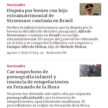
Nacionales
Disputa por bienes con hijo
extramatrimonial de
Stroessner continúa en Brasil
Medios brasileños informaron que la disputa por la
herencia del fallecido dictador paraguayo,
Alfredo
Stroessner
, continúa en
Brasil
con un hijo
extramatrimonial. El cuerpo del general fue exhumado
en el 2022 y se comprobó la filiación con respecto a
Enrique Alfredo Fleitas
, hijo de
Michele Fleitas
.
·
Agosto 5, 2026 07:48 p. m.
Redacción ÚH
Nacionales
Cae sospechoso de
pornografía infantil y
tenencia de estupefacientes
en Fernando de la Mora
Un joven fue detenido este miércoles por supuesta
pornografía infantil
y por la tenencia de
estupefacientes, aparentemente marihuana. El
procedimiento se realizó en Fernando de la Mora,