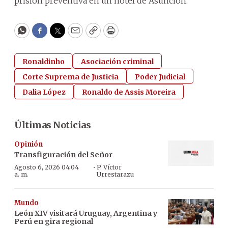
prisión preventiva en un hotel de Asunción.
WhatsApp
Facebook
Twitter
Email
Copy
Print
Ronaldinho
Asociación criminal
Corte Suprema de Justicia
Poder Judicial
Dalia López
Ronaldo de Assis Moreira
Últimas Noticias
Opinión
Transfiguración del Señor
·
Agosto 6, 2026 04:04
P. Víctor
a. m.
Urrestarazu
Mundo
León XIV visitará Uruguay, Argentina y
Perú en gira regional