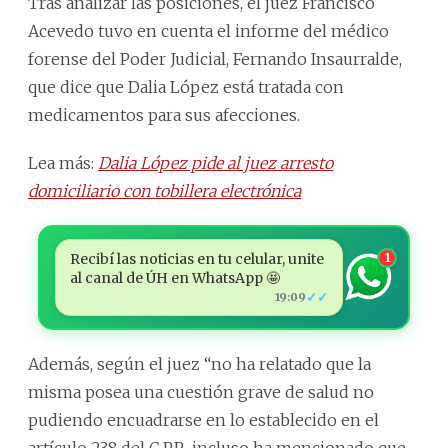
Tras analizar las posiciones, el juez Francisco
Acevedo tuvo en cuenta el informe del médico
forense del Poder Judicial, Fernando Insaurralde,
que dice que Dalia López está tratada con
medicamentos para sus afecciones.
Lea más:
Dalia López pide al juez arresto
domiciliario con tobillera electrónica
Recibí las noticias en tu celular, unite
1
al canal de ÚH en WhatsApp 🤩
✓✓
19:09
Además, según el juez “no ha relatado que la
misma posea una cuestión grave de salud no
pudiendo encuadrarse en lo establecido en el
artículo 238 del C.P.P., incluso ha mencionado que