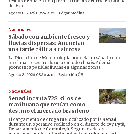
resultó herido en una pierna. El hecho ocurrió en Ciudad
del Este.
·
Agosto 8, 2026 09:24 a. m.
Edgar Medina
Nacionales
Sábado con ambiente fresco y
lluvias dispersas: Anuncian
una tarde cálida a calurosa
La Dirección de Meteorología anuncia un sábado con
un clima fresco a caluroso en todo el país. Además,
pronostica posibles lluvias en algunas zonas.
·
Agosto 8, 2026 08:36 a. m.
Redacción ÚH
Nacionales
Senad incauta 728 kilos de
marihuana que tenían como
destino el mercado brasileño
El cargamento de droga fue localizado por la
Senad
,
durante un operativo realizado en el distrito de Yvy Pytã,
Departamento de
Canindeyú
. Según los datos
manejados por los intervinientes, la
marihuana
sería