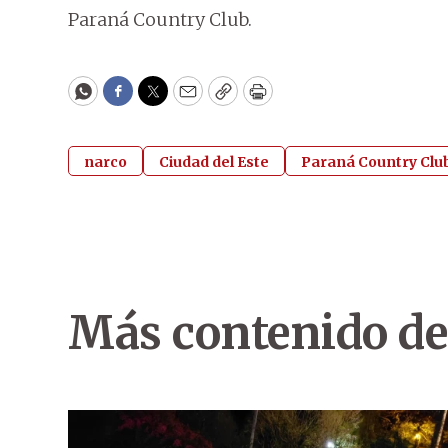
Paraná Country Club.
WhatsApp
Facebook
Twitter
Email
Copy
Print
narco
Ciudad del Este
Paraná Country Clu
Más contenido de