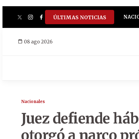
NACI
ÚLTIMAS NOTICIAS
twitter
instagram
facebook
tiktok
youtube
spotify
08 ago 2026
Nacionales
Juez defiende há
otorgó a narco pr